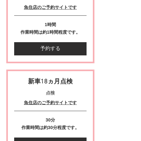
魚住店のご予約サイトです
1時間
作
作業時間は約1時間程度です。
業
時
間
予約する
は
約
1
時
間
程
度
で
新車18ヵ月点検
す。
点検
魚住店のご予約サイトです
30分
作
作業時間は約30分程度です。
業
時
間