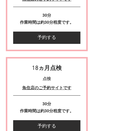
30分
作
作業時間は約30分程度です。
業
時
間
予約する
は
約
30
分
程
度
で
す。
18ヵ月点検
点検
魚住店のご予約サイトです
30分
作
作業時間は約30分程度です。
業
時
間
予約する
は
約