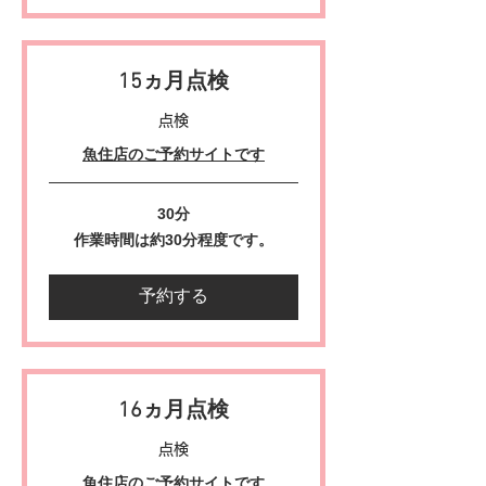
時
間
程
度
で
15ヵ月点検
す。
点検
魚住店のご予約サイトです
30分
作
作業時間は約30分程度です。
業
時
間
予約する
は
約
30
分
程
度
で
す。
16ヵ月点検
点検
魚住店のご予約サイトです