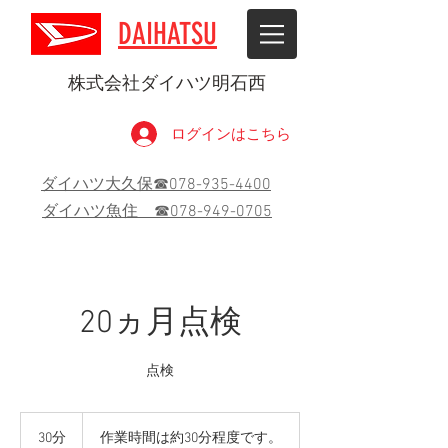
DAIHATSU
株式会社ダイハツ明石西
ログインはこちら
ダイハツ大久保☎078-935-4400
ダイハツ魚住 ☎078-949-0705
20ヵ月点検
点検
作
業
30分
3
作業時間は約30分程度です。
時