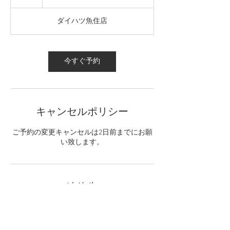
0
間
分
は
ダイハツ魚住店
約
30
分
程
度
で
今すぐ予約
す。
キャンセルポリシー
ご予約の変更キャンセルは2日前までにお願
い致します。
連絡先
日本、兵庫県明石市魚住町住吉４丁目８−２
５ ダイハツ魚住店(株式会社ダイハツ明石西)